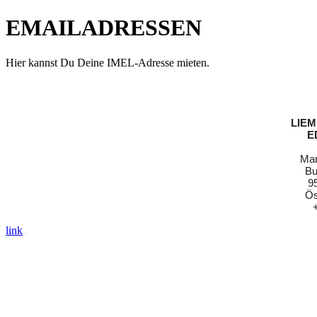
EMAILADRESSEN
Hier kannst Du Deine IMEL-Adresse mieten.
LIE
E
Man
Bu
9
Ös
link